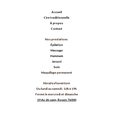
Accueil
Cire traditionnelle
À propos
Contact
Nos prestations
Épilation
Massage
Hammam
Jacuzzi
Soin
Maquillage permanent
Horaire d’ouverture
Du lundi au samedi : 10h à 19h
Fermé le mercredi et dimanche
19 Av. de caen, Rouen 76000