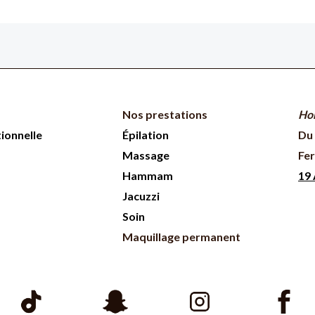
Nos prestations
Hor
tionnelle
Épilation
Du 
Massage
Fer
Hammam
19 
Jacuzzi
Soin
Maquillage permanent