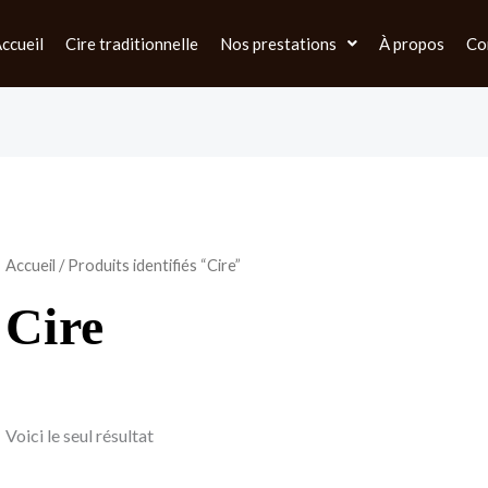
ccueil
Cire traditionnelle
Nos prestations
À propos
Co
Accueil
/ Produits identifiés “Cire”
Cire
Voici le seul résultat