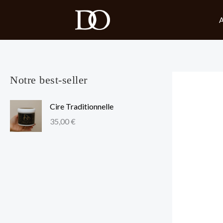
Aller
A
au
contenu
Notre best-seller
Cire Traditionnelle
35,00
€